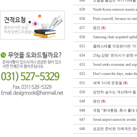
660
오늘을 붙잡는 자가 미래를 
659
North Korea removes tourist a
658
Push yourself, because no one
657
명언 (
0
)
656
Samsung chair acquitted uphel
655
콜레스테롤 걱정된다면 ‘이것
654
21kg 감량’ 한의사가 밝힌 비
653
Seoul seeks economic and sup
652
Don’t count the days, make th
651
새벽 3시에 운동을 (
0
)
650
당연히 실수는 개선해야 될 
649
명언 (
0
)
648
국힘 "李대통령, 美서 홀대 
647
Seoul airport narrowly avoids 
646
성공은 준비된 자에게만 찾아